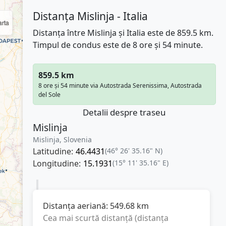
Distanța Mislinja - Italia
rta
Distanța între Mislinja și Italia este de 859.5 km.
Timpul de condus este de 8 ore și 54 minute.
859.5 km
8 ore și 54 minute via Autostrada Serenissima, Autostrada
del Sole
Detalii despre traseu
Mislinja
Mislinja, Slovenia
Latitudine:
46.4431
(46° 26' 35.16" N)
Longitudine:
15.1931
(15° 11' 35.16" E)
Distanța aeriană:
549.68
km
Cea mai scurtă distanță (distanța