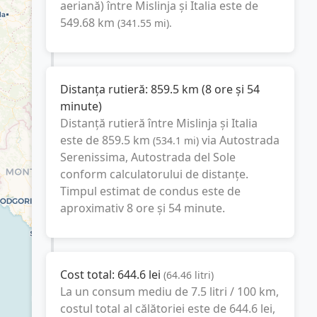
aeriană) între
Mislinja
și
Italia
este de
549.68
km
(
341.55
mi
).
Distanța rutieră:
859.5
km
(
8 ore și 54
minute
)
Distanță rutieră între
Mislinja
și
Italia
este de
859.5
km
via Autostrada
(
534.1
mi
)
Serenissima, Autostrada del Sole
conform calculatorului de distanțe.
Timpul estimat de condus este de
aproximativ
8 ore și 54 minute
.
Cost total:
644.6
lei
(
64.46
litri
)
La un consum mediu de
7.5 litri / 100 km
,
costul total al călătoriei este de
644.6
lei
,