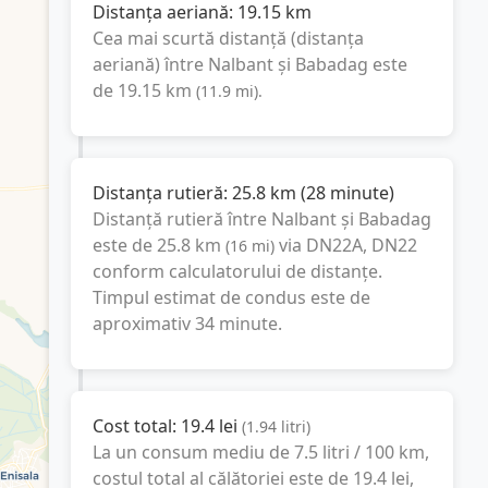
Distanța aeriană:
19.15
km
Cea mai scurtă distanță (distanța
aeriană) între
Nalbant
și
Babadag
este
de
19.15
km
(
11.9
mi
).
Distanța rutieră:
25.8
km
(
28 minute
)
Distanță rutieră între
Nalbant
și
Babadag
este de
25.8
km
via DN22A, DN22
(
16
mi
)
conform calculatorului de distanțe.
Timpul estimat de condus este de
aproximativ
34 minute
.
Cost total:
19.4
lei
(
1.94
litri
)
La un consum mediu de
7.5 litri / 100 km
,
costul total al călătoriei este de
19.4
lei
,