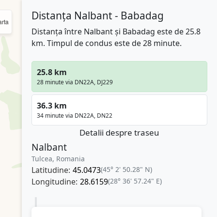
Distanța Nalbant - Babadag
rta
Distanța între Nalbant și Babadag este de 25.8
km. Timpul de condus este de 28 minute.
25.8 km
28 minute via DN22A, DJ229
36.3 km
34 minute via DN22A, DN22
Detalii despre traseu
Nalbant
Tulcea, Romania
Latitudine:
45.0473
(45° 2' 50.28" N)
Longitudine:
28.6159
(28° 36' 57.24" E)