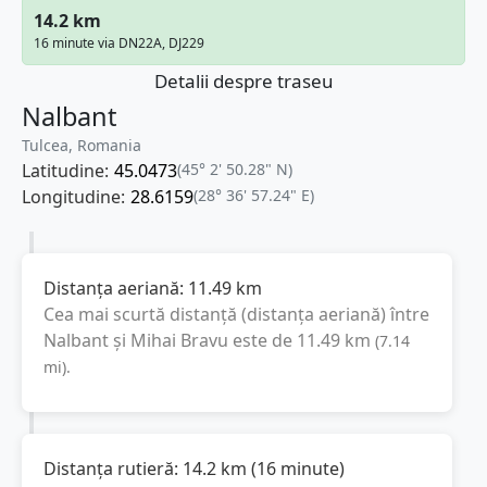
14.2 km
16 minute via DN22A, DJ229
Detalii despre traseu
Nalbant
Tulcea, Romania
Latitudine:
45.0473
(45° 2' 50.28" N)
Longitudine:
28.6159
(28° 36' 57.24" E)
Distanța aeriană:
11.49
km
Cea mai scurtă distanță (distanța aeriană) între
Nalbant
și
Mihai Bravu
este de
11.49
km
(
7.14
mi
).
Distanța rutieră:
14.2
km
(
16 minute
)