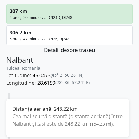
307 km
5 ore și 20 minute via DN24D, DJ248
306.7 km
5 ore și 47 minute via DN26, DJ248
Detalii despre traseu
Nalbant
Tulcea, Romania
Latitudine:
45.0473
(45° 2' 50.28" N)
Longitudine:
28.6159
(28° 36' 57.24" E)
Distanța aeriană:
248.22
km
Cea mai scurtă distanță (distanța aeriană) între
Nalbant
și
Iași
este de
248.22
km
(
154.23
mi
).