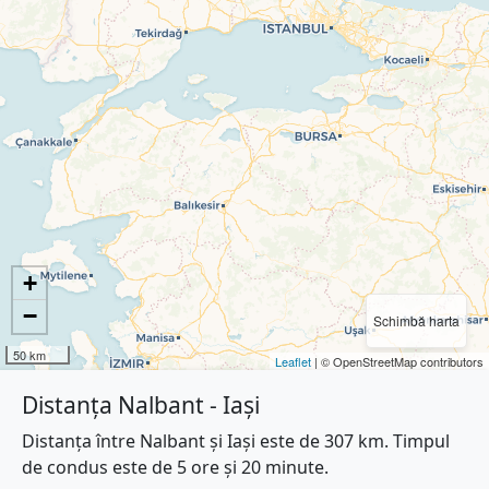
+
−
Schimbă harta
50 km
Leaflet
| © OpenStreetMap contributors
Distanța Nalbant - Iași
Distanța între Nalbant și Iași este de 307 km. Timpul
de condus este de 5 ore și 20 minute.