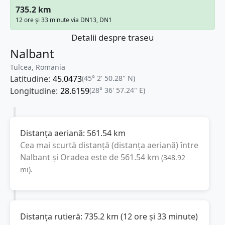
735.2 km
12 ore și 33 minute via DN13, DN1
Detalii despre traseu
Nalbant
Tulcea, Romania
Latitudine:
45.0473
(45° 2' 50.28" N)
Longitudine:
28.6159
(28° 36' 57.24" E)
Distanța aeriană:
561.54
km
Cea mai scurtă distanță (distanța aeriană) între
Nalbant
și
Oradea
este de
561.54
km
(
348.92
mi
).
Distanța rutieră:
735.2
km
(
12 ore și 33 minute
)