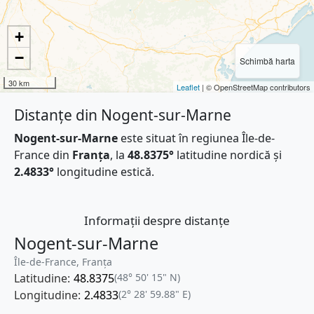
+
−
Schimbă harta
30 km
Leaflet
| © OpenStreetMap contributors
Distanțe din Nogent-sur-Marne
Nogent-sur-Marne
este situat în regiunea Île-de-
France din
Franţa
, la
48.8375°
latitudine nordică și
2.4833°
longitudine estică.
Informații despre distanțe
Nogent-sur-Marne
Île-de-France, Franţa
Latitudine:
48.8375
(48° 50' 15" N)
Longitudine:
2.4833
(2° 28' 59.88" E)