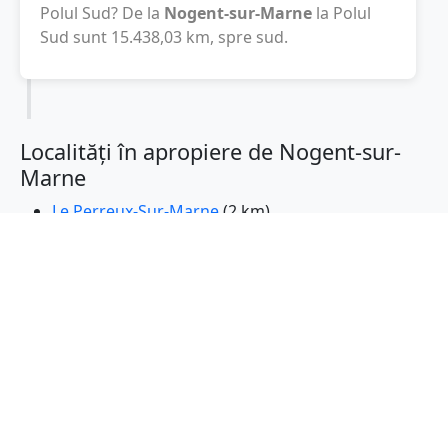
Polul Sud? De la
Nogent-sur-Marne
la Polul
Sud sunt
15.438,03
km
, spre sud.
Localități în apropiere de Nogent-sur-
Marne
Le Perreux-Sur-Marne
(2 km)
Fontenay-sous-Bois
(2 km)
Joinville-le-Pont
(2 km)
Bry-sur-Marne
(3 km)
Saint-Maurice
(3 km)
Neuilly-Plaisance
(3 km)
Rosny-sous-Bois
(3 km)
Champigny-sur-Marne
(3 km)
Vincennes
(3 km)
Montreuil
(4 km)