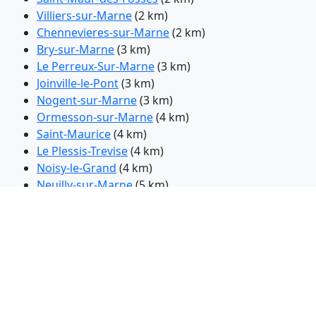
Villiers-sur-Marne
(2 km)
Chennevieres-sur-Marne
(2 km)
Bry-sur-Marne
(3 km)
Le Perreux-Sur-Marne
(3 km)
Joinville-le-Pont
(3 km)
Nogent-sur-Marne
(3 km)
Ormesson-sur-Marne
(4 km)
Saint-Maurice
(4 km)
Le Plessis-Trevise
(4 km)
Noisy-le-Grand
(4 km)
Neuilly-sur-Marne
(5 km)
Fontenay-sous-Bois
(5 km)
Creteil
(5 km)
Neuilly-Plaisance
(5 km)
Bonneuil-sur-Marne
(5 km)
Sucy-en-Brie
(5 km)
La Queue-en-Brie
(5 km)
Maisons-Alfort
(6 km)