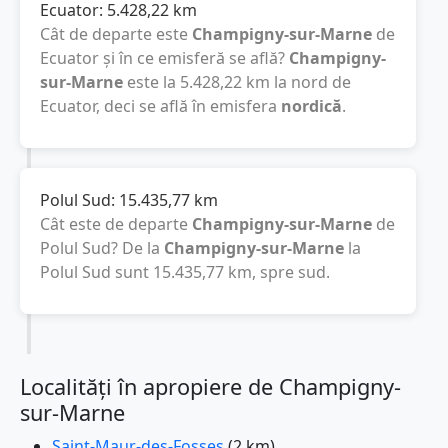
Ecuator:
5.428,22
km
Cât de departe este
Champigny-sur-Marne
de
Ecuator și în ce emisferă se află?
Champigny-
sur-Marne
este la
5.428,22
km
la nord de
Ecuator, deci se află în emisfera
nordică
.
Polul Sud:
15.435,77
km
Cât este de departe
Champigny-sur-Marne
de
Polul Sud? De la
Champigny-sur-Marne
la
Polul Sud sunt
15.435,77
km
, spre sud.
Localități în apropiere de Champigny-
sur-Marne
Saint-Maur-des-Fosses
(2 km)