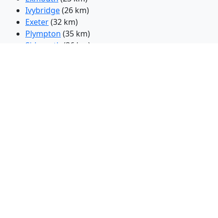
Ivybridge
(26 km)
Exeter
(32 km)
Plympton
(35 km)
Sidmouth
(36 km)
Plymstock
(38 km)
Egg Buckland
(39 km)
Plymouth
(42 km)
Tavistock
(43 km)
Saint Budeaux
(44 km)
Saltash
(46 km)
Honiton
(48 km)
Tiverton
(52 km)
Taunton
(73 km)
Weymouth
(81 km)
Barri
(110 km)
Christchurch
(130 km)
Rhondda
(132 km)
Abertawe
(134 km)