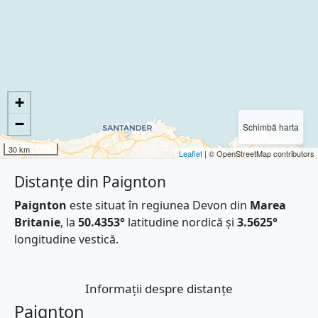
+
−
Schimbă harta
30 km
Leaflet
| © OpenStreetMap contributors
Distanțe din Paignton
Paignton
este situat în regiunea Devon din
Marea
Britanie
, la
50.4353°
latitudine nordică și
3.5625°
longitudine vestică.
Informații despre distanțe
Paignton