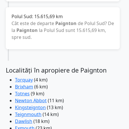
Polul Sud:
15.615,69
km
Cât este de departe
Paignton
de Polul Sud? De
la
Paignton
la Polul Sud sunt
15.615,69
km
,
spre sud.
Localități în apropiere de Paignton
Torquay
(4 km)
Brixham
(6 km)
Totnes
(9 km)
Newton Abbot
(11 km)
Kingsteignton
(13 km)
Teignmouth
(14 km)
Dawlish
(18 km)
Exmouth
(23 km)