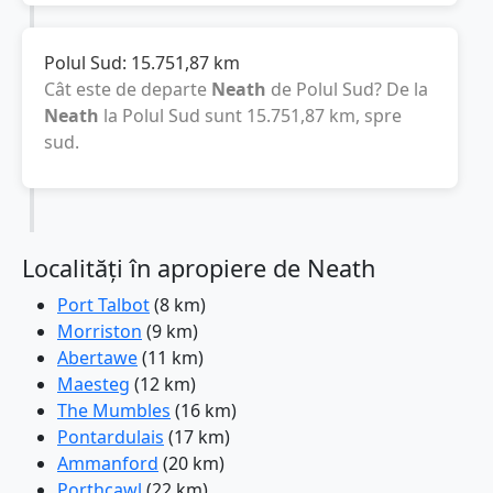
Polul Sud:
15.751,87
km
Cât este de departe
Neath
de Polul Sud? De la
Neath
la Polul Sud sunt
15.751,87
km
, spre
sud.
Localități în apropiere de Neath
Port Talbot
(8 km)
Morriston
(9 km)
Abertawe
(11 km)
Maesteg
(12 km)
The Mumbles
(16 km)
Pontardulais
(17 km)
Ammanford
(20 km)
Porthcawl
(22 km)