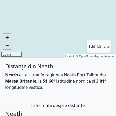
+
−
Schimbă harta
30 km
Leaflet
| © OpenStreetMap contributors
Distanțe din Neath
Neath
este situat în regiunea Neath Port Talbot din
Marea Britanie
, la
51.66°
latitudine nordică și
3.81°
longitudine vestică.
Informații despre distanțe
Neath