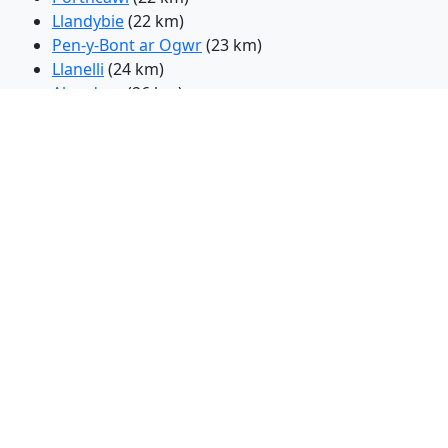
Llandybie
(22 km)
Pen-y-Bont ar Ogwr
(23 km)
Llanelli
(24 km)
Aberdare
(26 km)
Pencoed
(26 km)
Aberaman
(26 km)
Tonyrefail
(28 km)
Rhondda
(28 km)
Frasin de munte
(30 km)
Merthyr Tudful
(31 km)
Llantrisant
(33 km)
Pontypridd
(33 km)
Barri
(47 km)
Taunton
(87 km)
Hereford
(87 km)
Exeter
(106 km)
Torquay
(134 km)
Paignton
(137 km)