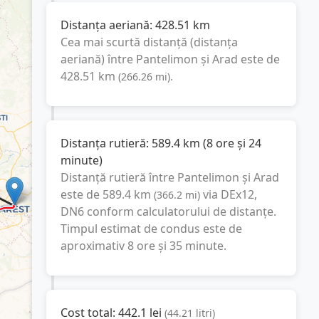
Distanța aeriană:
428.51
km
Cea mai scurtă distanță (distanța
aeriană) între
Pantelimon
și
Arad
este de
428.51
km
(
266.26
mi
).
Distanța rutieră:
589.4
km
(
8 ore și 24
minute
)
Distanță rutieră între
Pantelimon
și
Arad
este de
589.4
km
via DEx12,
(
366.2
mi
)
DN6
conform calculatorului de distanțe.
Timpul estimat de condus este de
aproximativ
8 ore și 35 minute
.
Cost total:
442.1
lei
(
44.21
litri
)