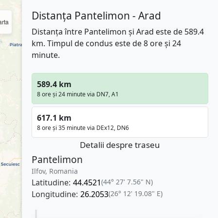
Distanța Pantelimon - Arad
rta
Distanța între Pantelimon și Arad este de 589.4
km. Timpul de condus este de 8 ore și 24
minute.
589.4 km
8 ore și 24 minute via DN7, A1
617.1 km
8 ore și 35 minute via DEx12, DN6
Detalii despre traseu
Pantelimon
Ilfov, Romania
Latitudine:
44.4521
(44° 27' 7.56" N)
Longitudine:
26.2053
(26° 12' 19.08" E)