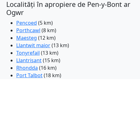
Localități în apropiere de Pen-y-Bont ar
Ogwr
Pencoed
(5 km)
Porthcawl
(8 km)
Maesteg
(12 km)
Llantwit maior
(13 km)
Tonyrefail
(13 km)
Llantrisant
(15 km)
Rhondda
(16 km)
Port Talbot
(18 km)
Pontypridd
(19 km)
Neath
(23 km)
Aberaman
(24 km)
Frasin de munte
(24 km)
Barri
(24 km)
Aberdare
(25 km)
Caerphilly
(26 km)
Bedwas
(27 km)