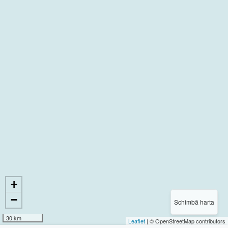
+
−
Schimbă harta
30 km
Leaflet
| © OpenStreetMap contributors