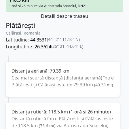
1 oră și 26 minute via Autostrada Soarelui, DN21
Detalii despre traseu
Plătărești
Călărași, Romania
Latitudine:
44.3531
(44° 21' 11.16" N)
Longitudine:
26.3624
(26° 21' 44.64" E)
Distanța aeriană:
79.39
km
Cea mai scurtă distanță (distanța aeriană) între
Plătărești
și
Călărași
este de
79.39
km
(
49.33
mi
).
Distanța rutieră:
118.5
km
(
1 oră și 26 minute
)
Distanță rutieră între
Plătărești
și
Călărași
este
de
118.5
km
via Autostrada Soarelui,
(
73.6
mi
)