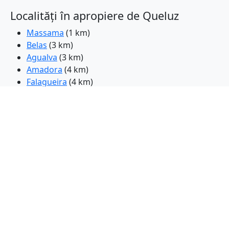
Localități în apropiere de Queluz
Massama
(1 km)
Belas
(3 km)
Agualva
(3 km)
Amadora
(4 km)
Falagueira
(4 km)
Cacem
(4 km)
Caxias
(6 km)
Rio de Mouro
(6 km)
Pontinha
(6 km)
Odivelas
(9 km)
Oeiras
(9 km)
Ramada
(9 km)
Parede
(10 km)
Lisabona
(11 km)
Almargem
(11 km)
Costas de Cao
(11 km)