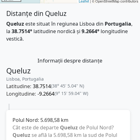
Leaflet
| © OpenStreetMap contributors
Distanțe din Queluz
Queluz
este situat în regiunea Lisboa din
Portugalia
,
la
38.7514°
latitudine nordică și
9.2664°
longitudine
vestică.
Informații despre distanțe
Queluz
Lisboa, Portugalia
Latitudine:
38.7514
(38° 45' 5.04" N)
Longitudine:
-9.2664
(9° 15' 59.04" W)
Polul Nord:
5.698,58
km
Cât este de departe
Queluz
de Polul Nord?
Queluz
se află la
5.698,58
km
la sud de Polul