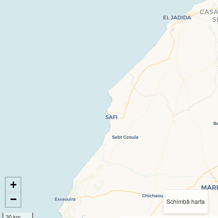
+
−
Schimbă harta
30 km