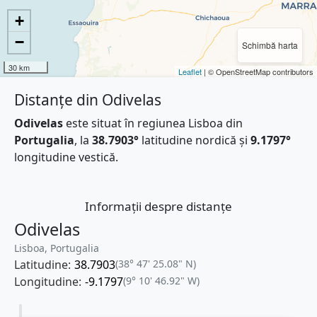
+
−
Schimbă harta
30 km
Leaflet
| © OpenStreetMap contributors
Distanțe din Odivelas
Odivelas
este situat în regiunea Lisboa din
Portugalia
, la
38.7903°
latitudine nordică și
9.1797°
longitudine vestică.
Informații despre distanțe
Odivelas
Lisboa, Portugalia
Latitudine:
38.7903
(38° 47' 25.08" N)
Longitudine:
-9.1797
(9° 10' 46.92" W)