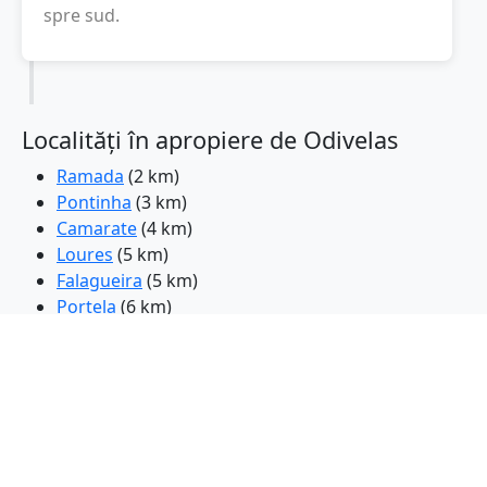
spre sud.
Localități în apropiere de Odivelas
Ramada
(2 km)
Pontinha
(3 km)
Camarate
(4 km)
Loures
(5 km)
Falagueira
(5 km)
Portela
(6 km)
Sacavem
(6 km)
Belas
(7 km)
Lisabona
(8 km)
Amadora
(8 km)
Queluz
(9 km)
Massama
(9 km)