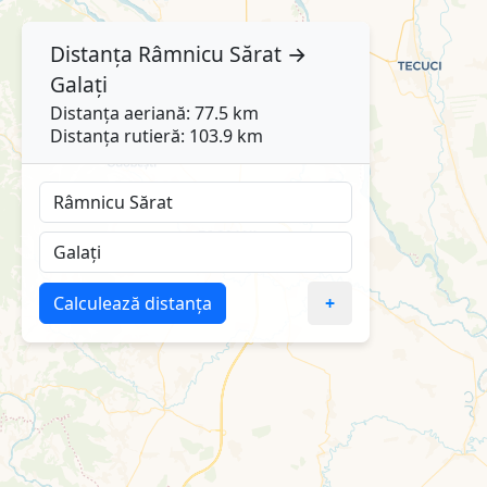
Distanța
Râmnicu Sărat
→
Galați
Distanța aeriană: 77.5 km
Distanța rutieră: 103.9 km
Calculează distanța
+