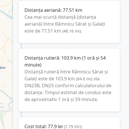
Distanța aeriană:
77.51
km
Cea mai scurtă distanță (distanța
aeriană) între
Râmnicu Sărat
și
Galați
este de
77.51
km
(
48.16
mi
).
Distanța rutieră:
103.9
km
(
1 oră și 54
minute
)
Distanță rutieră între
Râmnicu Sărat
și
Galați
este de
103.9
km
via
(
64.6
mi
)
DN23B, DN25
conform calculatorului de
distanțe. Timpul estimat de condus este
de aproximativ
1 oră și 59 minute
.
Cost total:
77.9
lei
(
7.79
litri
)