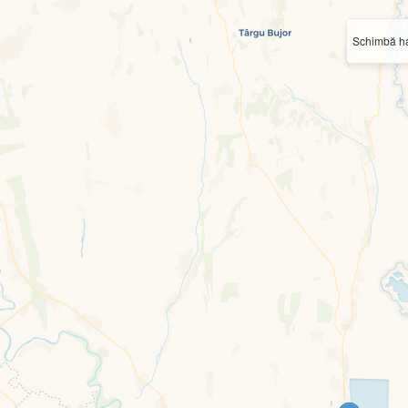
Schimbă ha