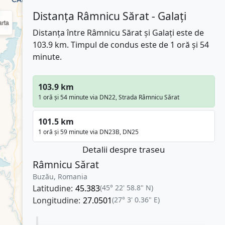
Distanța Râmnicu Sărat - Galați
rta
Distanța între Râmnicu Sărat și Galați este de
103.9 km. Timpul de condus este de 1 oră și 54
minute.
103.9 km
1 oră și 54 minute via DN22, Strada Râmnicu Sărat
101.5 km
1 oră și 59 minute via DN23B, DN25
Detalii despre traseu
Râmnicu Sărat
Buzău, Romania
Latitudine:
45.383
(45° 22' 58.8" N)
Longitudine:
27.0501
(27° 3' 0.36" E)