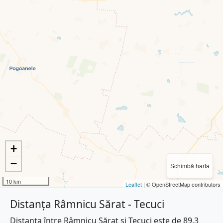
+
−
Schimbă harta
10 km
Leaflet
| © OpenStreetMap contributors
Distanța Râmnicu Sărat - Tecuci
Distanța între Râmnicu Sărat și Tecuci este de 89.3