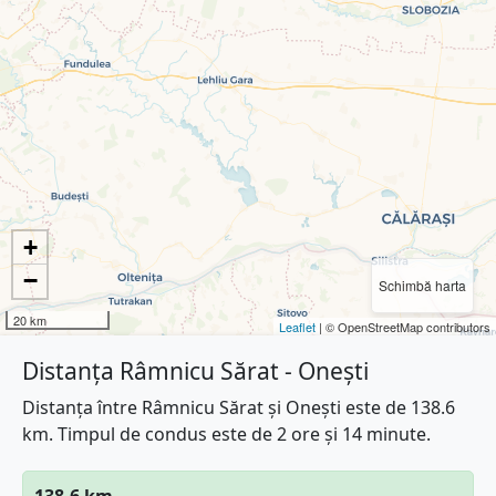
+
−
Schimbă harta
20 km
Leaflet
| © OpenStreetMap contributors
Distanța Râmnicu Sărat - Onești
Distanța între Râmnicu Sărat și Onești este de 138.6
km. Timpul de condus este de 2 ore și 14 minute.
138.6 km