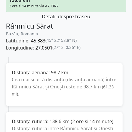
2 ore și 14 minute via A7, DN2
Detalii despre traseu
Râmnicu Sărat
Buzău, Romania
Latitudine:
45.383
(45° 22' 58.8" N)
Longitudine:
27.0501
(27° 3' 0.36" E)
Distanța aeriană:
98.7
km
Cea mai scurtă distanță (distanța aeriană) între
Râmnicu Sărat
și
Onești
este de
98.7
km
(
61.33
mi
).
Distanța rutieră:
138.6
km
(
2 ore și 14 minute
)
Distanță rutieră între
Râmnicu Sărat
și
Onești