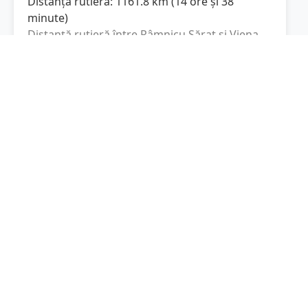
Distanța rutieră:
1161.8
km
(
14 ore și 38
minute
)
Distanță rutieră între
Râmnicu Sărat
și
Viena
este de
1161.8
km
via DN1, A1
(
721.9
mi
)
conform calculatorului de distanțe. Timpul
estimat de condus este de aproximativ
14 ore
și 38 minute
.
Cost total:
871.4
lei
(
87.14
litri
)
La un consum mediu de
7.5 litri / 100 km
,
costul total al călătoriei este de
871.4
lei
, cu un
consum total de
87.14
litri
de combustibil.
Viena
Wien, Austria