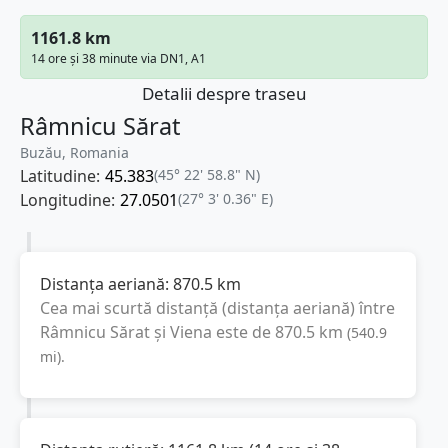
1161.8 km
14 ore și 38 minute via DN1, A1
Detalii despre traseu
Râmnicu Sărat
Buzău, Romania
Latitudine:
45.383
(45° 22' 58.8" N)
Longitudine:
27.0501
(27° 3' 0.36" E)
Distanța aeriană:
870.5
km
Cea mai scurtă distanță (distanța aeriană) între
Râmnicu Sărat
și
Viena
este de
870.5
km
(
540.9
mi
).