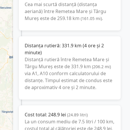
Cea mai scurtă distanță (distanța
aeriană) între
Remetea Mare
și
Târgu
Mureș
este de
259.18
km
(
161.05
mi
).
Distanța rutieră:
331.9
km
(
4 ore și 2
minute
)
Distanță rutieră între
Remetea Mare
și
Târgu Mureș
este de
331.9
km
(
206.2
mi
)
via A1, A10
conform calculatorului de
distanțe. Timpul estimat de condus este
de aproximativ
4 ore și 2 minute
.
Cost total:
248.9
lei
(
24.89
litri
)
La un consum mediu de
7.5 litri / 100 km
,
costul total al călătoriei este de
248.9
lei
,