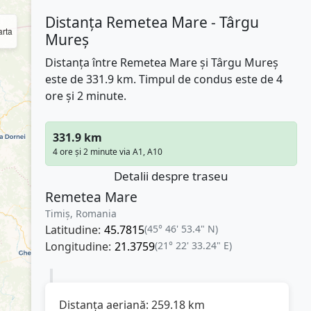
Distanța Remetea Mare - Târgu
rta
Mureș
Distanța între Remetea Mare și Târgu Mureș
este de 331.9 km. Timpul de condus este de 4
ore și 2 minute.
331.9 km
4 ore și 2 minute via A1, A10
Detalii despre traseu
Remetea Mare
Timiș, Romania
Latitudine:
45.7815
(45° 46' 53.4" N)
Longitudine:
21.3759
(21° 22' 33.24" E)
Distanța aeriană:
259.18
km