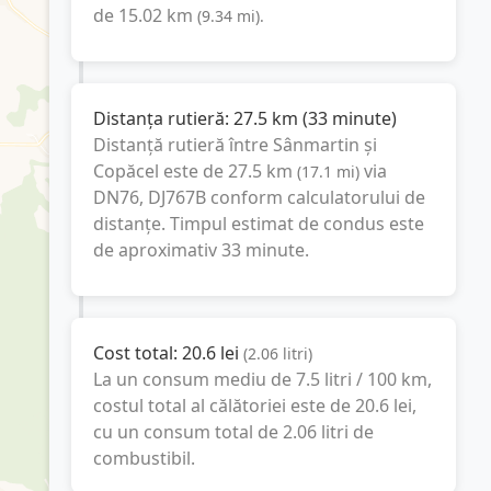
de
15.02
km
(
9.34
mi
).
Distanța rutieră:
27.5
km
(
33 minute
)
Distanță rutieră între
Sânmartin
și
Copăcel
este de
27.5
km
via
(
17.1
mi
)
DN76, DJ767B
conform calculatorului de
distanțe. Timpul estimat de condus este
de aproximativ
33 minute
.
Cost total:
20.6
lei
(
2.06
litri
)
La un consum mediu de
7.5 litri / 100 km
,
costul total al călătoriei este de
20.6
lei
,
cu un consum total de
2.06
litri
de
combustibil.