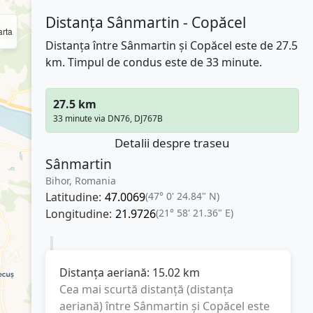
Distanța Sânmartin - Copăcel
rta
Distanța între Sânmartin și Copăcel este de 27.5
km. Timpul de condus este de 33 minute.
27.5 km
33 minute via DN76, DJ767B
Detalii despre traseu
Sânmartin
Bihor, Romania
Latitudine:
47.0069
(47° 0' 24.84" N)
Longitudine:
21.9726
(21° 58' 21.36" E)
Distanța aeriană:
15.02
km
Cea mai scurtă distanță (distanța
aeriană) între
Sânmartin
și
Copăcel
este