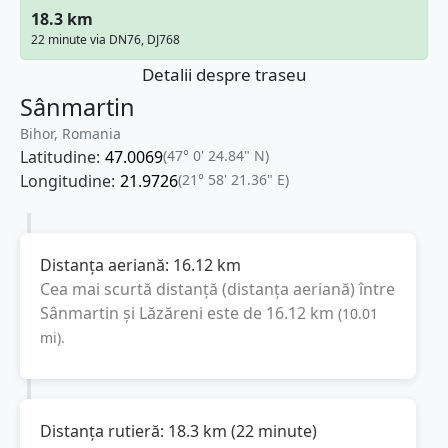
18.3 km
22 minute via DN76, DJ768
Detalii despre traseu
Sânmartin
Bihor, Romania
Latitudine:
47.0069
(47° 0' 24.84" N)
Longitudine:
21.9726
(21° 58' 21.36" E)
Distanța aeriană:
16.12
km
Cea mai scurtă distanță (distanța aeriană) între
Sânmartin
și
Lăzăreni
este de
16.12
km
(
10.01
mi
).
Distanța rutieră:
18.3
km
(
22 minute
)