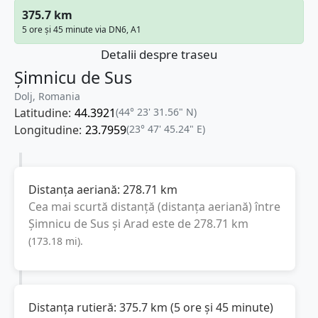
375.7 km
5 ore și 45 minute via DN6, A1
Detalii despre traseu
Șimnicu de Sus
Dolj, Romania
Latitudine:
44.3921
(44° 23' 31.56" N)
Longitudine:
23.7959
(23° 47' 45.24" E)
Distanța aeriană:
278.71
km
Cea mai scurtă distanță (distanța aeriană) între
Șimnicu de Sus
și
Arad
este de
278.71
km
(
173.18
mi
).
Distanța rutieră:
375.7
km
(
5 ore și 45 minute
)