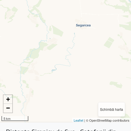
+
−
Schimbă harta
5 km
Leaflet
| © OpenStreetMap contributors