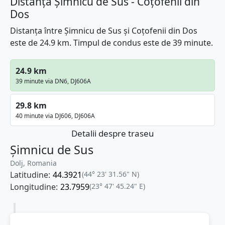
Distanța Șimnicu de Sus - Coțofenii din
Dos
Distanța între Șimnicu de Sus și Coțofenii din Dos
este de 24.9 km. Timpul de condus este de 39 minute.
24.9 km
39 minute via DN6, DJ606A
29.8 km
40 minute via DJ606, DJ606A
Detalii despre traseu
Șimnicu de Sus
Dolj, Romania
Latitudine:
44.3921
(44° 23' 31.56" N)
Longitudine:
23.7959
(23° 47' 45.24" E)