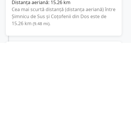
Distanța aeriană:
15.26
km
Cea mai scurtă distanță (distanța aeriană) între
Șimnicu de Sus
și
Coțofenii din Dos
este de
15.26
km
(
9.48
mi
).
Distanța rutieră:
24.9
km
(
39 minute
)
Distanță rutieră între
Șimnicu de Sus
și
Coțofenii din Dos
este de
24.9
km
via
(
15.5
mi
)
DJ606, DJ606A
conform calculatorului de
distanțe. Timpul estimat de condus este de
aproximativ
40 minute
.
Cost total:
18.7
lei
(
1.87
litri
)
La un consum mediu de
7.5 litri / 100 km
,
costul total al călătoriei este de
18.7
lei
, cu un