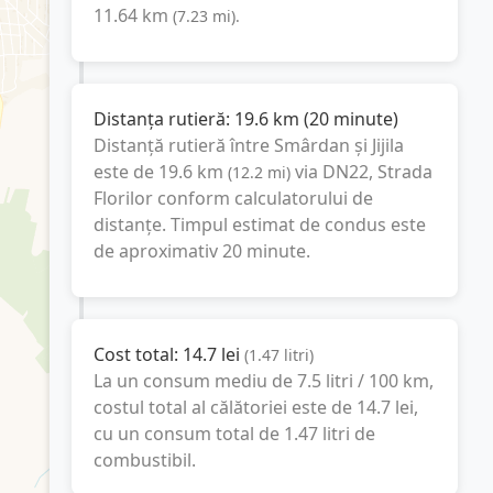
11.64
km
(
7.23
mi
).
Distanța rutieră:
19.6
km
(
20 minute
)
Distanță rutieră între
Smârdan
și
Jijila
este de
19.6
km
via DN22, Strada
(
12.2
mi
)
Florilor
conform calculatorului de
distanțe. Timpul estimat de condus este
de aproximativ
20 minute
.
Cost total:
14.7
lei
(
1.47
litri
)
La un consum mediu de
7.5 litri / 100 km
,
costul total al călătoriei este de
14.7
lei
,
cu un consum total de
1.47
litri
de
combustibil.