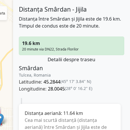
Distanța Smârdan - Jijila
rta
Distanța între Smârdan și Jijila este de 19.6 km.
Timpul de condus este de 20 minute.
19.6 km
20 minute via DN22, Strada Florilor
Detalii despre traseu
Smârdan
Tulcea, Romania
Latitudine:
45.2844
(45° 17' 3.84" N)
Longitudine:
28.0045
(28° 0' 16.2" E)
Distanța aeriană:
11.64
km
Cea mai scurtă distanță (distanța
aeriană) între
Smârdan
și
Jijila
este de