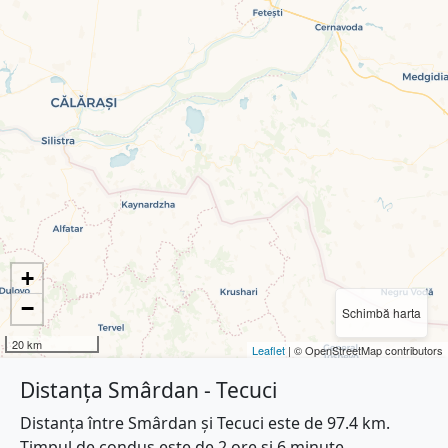
+
−
Schimbă harta
20 km
Leaflet
| © OpenStreetMap contributors
Distanța Smârdan - Tecuci
Distanța între Smârdan și Tecuci este de 97.4 km.
Timpul de condus este de 2 ore și 6 minute.