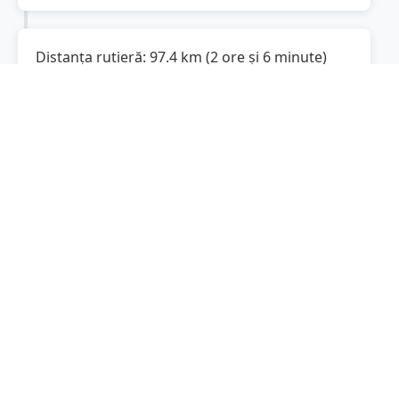
Distanța rutieră:
97.4
km
(
2 ore și 6 minute
)
Distanță rutieră între
Smârdan
și
Tecuci
este
de
97.4
km
via DJ251, Strada Ștefan cel
(
60.5
mi
)
Mare
conform calculatorului de distanțe.
Timpul estimat de condus este de aproximativ
2 ore și 8 minute
.
Cost total:
73.1
lei
(
7.31
litri
)
La un consum mediu de
7.5 litri / 100 km
,
costul total al călătoriei este de
73.1
lei
, cu un
consum total de
7.31
litri
de combustibil.