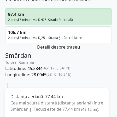
97.4 km
2 ore și 6 minute via DN25, Strada Principală
106.7 km
2 ore și 8 minute via DJ251, Strada Ștefan cel Mare
Detalii despre traseu
Smârdan
Tulcea, Romania
Latitudine:
45.2844
(45° 17' 3.84" N)
Longitudine:
28.0045
(28° 0' 16.2" E)
Distanța aeriană:
77.44
km
Cea mai scurtă distanță (distanța aeriană) între
Smârdan
și
Tecuci
este de
77.44
km
(
48.12
mi
).