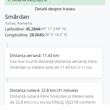
31 minute via DN22J, DJ221B
Detalii despre traseu
Smârdan
Tulcea, Romania
Latitudine:
45.2844
(45° 17' 3.84" N)
Longitudine:
28.0045
(28° 0' 16.2" E)
Distanța aeriană:
11.43
km
Cea mai scurtă distanță (distanța aeriană) între
Smârdan
și
Vădeni
este de
11.43
km
(
7.11
mi
).
Distanța rutieră:
22.8
km
(
31 minute
)
Distanță rutieră între
Smârdan
și
Vădeni
este
de
22.8
km
via DN22J, DJ221B
conform
(
14.2
mi
)
calculatorului de distanțe. Timpul estimat de