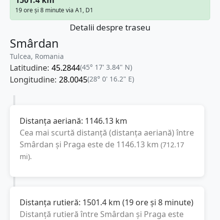
19 ore și 8 minute via A1, D1
Detalii despre traseu
Smârdan
Tulcea, Romania
Latitudine:
45.2844
(45° 17' 3.84" N)
Longitudine:
28.0045
(28° 0' 16.2" E)
Distanța aeriană:
1146.13
km
Cea mai scurtă distanță (distanța aeriană) între
Smârdan
și
Praga
este de
1146.13
km
(
712.17
mi
).
Distanța rutieră:
1501.4
km
(
19 ore și 8 minute
)
Distanță rutieră între
Smârdan
și
Praga
este