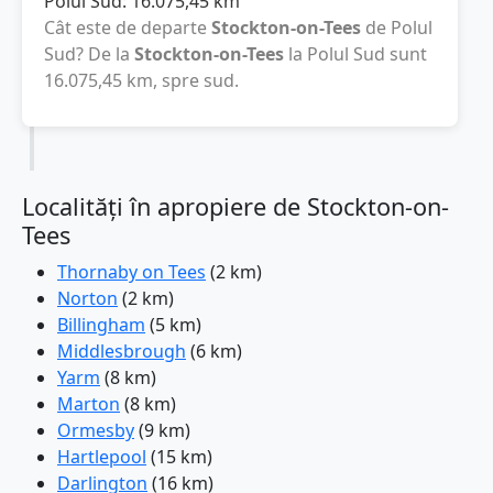
Polul Sud:
16.075,45
km
Cât este de departe
Stockton-on-Tees
de Polul
Sud? De la
Stockton-on-Tees
la Polul Sud sunt
16.075,45
km
, spre sud.
Localități în apropiere de Stockton-on-
Tees
Thornaby on Tees
(2 km)
Norton
(2 km)
Billingham
(5 km)
Middlesbrough
(6 km)
Yarm
(8 km)
Marton
(8 km)
Ormesby
(9 km)
Hartlepool
(15 km)
Darlington
(16 km)