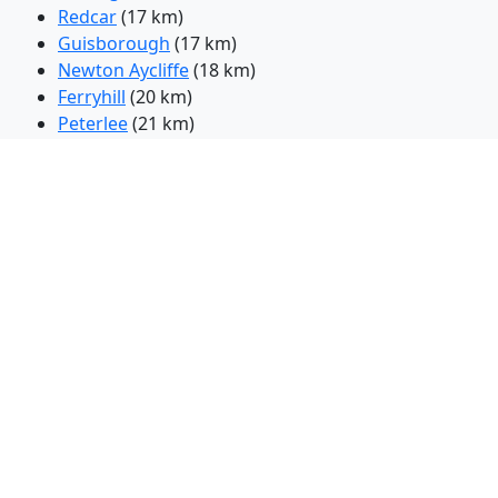
Redcar
(17 km)
Guisborough
(17 km)
Newton Aycliffe
(18 km)
Ferryhill
(20 km)
Peterlee
(21 km)
Shildon
(22 km)
Spennymoor
(23 km)
Bishop Auckland
(25 km)
West Auckland
(27 km)
Northallerton
(27 km)
Durham
(28 km)
Washington
(39 km)
South Shields
(48 km)
Tynemouth
(50 km)
Harrogate
(66 km)
Scarborough
(68 km)
Guiseley
(81 km)
Keighley
(87 km)
Batley
(97 km)