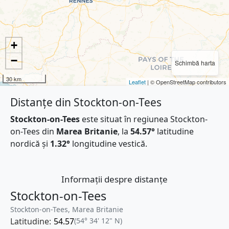
+
−
Schimbă harta
30 km
Leaflet
| © OpenStreetMap contributors
Distanțe din Stockton-on-Tees
Stockton-on-Tees
este situat în regiunea Stockton-
on-Tees din
Marea Britanie
, la
54.57°
latitudine
nordică și
1.32°
longitudine vestică.
Informații despre distanțe
Stockton-on-Tees
Stockton-on-Tees, Marea Britanie
Latitudine:
54.57
(54° 34' 12" N)