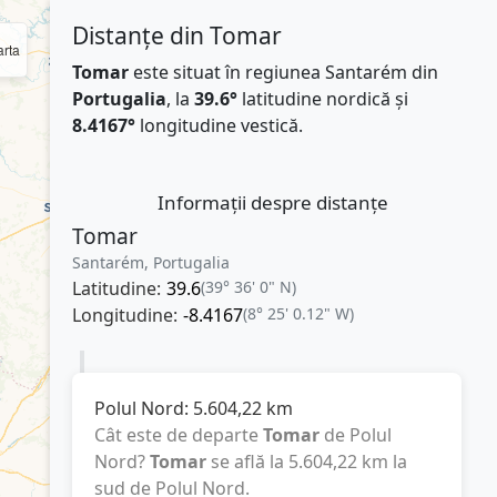
Distanțe din Tomar
rta
Tomar
este situat în regiunea Santarém din
Portugalia
, la
39.6°
latitudine nordică și
8.4167°
longitudine vestică.
Informații despre distanțe
Tomar
Santarém, Portugalia
Latitudine:
39.6
(39° 36' 0" N)
Longitudine:
-8.4167
(8° 25' 0.12" W)
Polul Nord:
5.604,22
km
Cât este de departe
Tomar
de Polul
Nord?
Tomar
se află la
5.604,22
km
la
sud de Polul Nord.