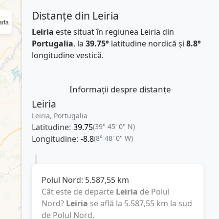
Distanțe din Leiria
rta
Leiria
este situat în regiunea Leiria din
Portugalia
, la
39.75°
latitudine nordică și
8.8°
longitudine vestică.
Informații despre distanțe
Leiria
Leiria, Portugalia
Latitudine:
39.75
(39° 45' 0" N)
Longitudine:
-8.8
(8° 48' 0" W)
Polul Nord:
5.587,55
km
Cât este de departe
Leiria
de Polul
Nord?
Leiria
se află la
5.587,55
km
la sud
de Polul Nord.