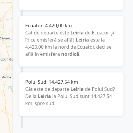
Ecuator:
4.420,00
km
Cât de departe este
Leiria
de Ecuator și
în ce emisferă se află?
Leiria
este la
4.420,00
km
la nord de Ecuator, deci se
află în emisfera
nordică
.
Polul Sud:
14.427,54
km
Cât este de departe
Leiria
de Polul Sud?
De la
Leiria
la Polul Sud sunt
14.427,54
km
, spre sud.