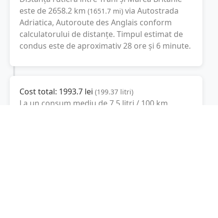
este de
2658.2
km
via Autostrada
(
1651.7
mi
)
Adriatica, Autoroute des Anglais
conform
calculatorului de distanțe. Timpul estimat de
condus este de aproximativ
28 ore și 6 minute
.
Cost total:
1993.7
lei
(
199.37
litri
)
La un consum mediu de
7.5 litri / 100 km
,
costul total al călătoriei este de
1993.7
lei
, cu
un consum total de
199.37
litri
de combustibil.
Marea Britanie
Londra, Marea Britanie
Latitudine:
55.3781
(55° 22' 41.16" N)
Longitudine:
-3.43597
(3° 26' 9.49" W)