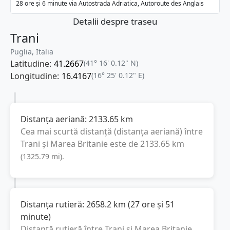
28 ore și 6 minute via Autostrada Adriatica, Autoroute des Anglais
Detalii despre traseu
Trani
Puglia, Italia
Latitudine:
41.2667
(41° 16' 0.12" N)
Longitudine:
16.4167
(16° 25' 0.12" E)
Distanța aeriană:
2133.65
km
Cea mai scurtă distanță (distanța aeriană) între
Trani
și
Marea Britanie
este de
2133.65
km
(
1325.79
mi
).
Distanța rutieră:
2658.2
km
(
27 ore și 51
minute
)
Distanță rutieră între
Trani
și
Marea Britanie