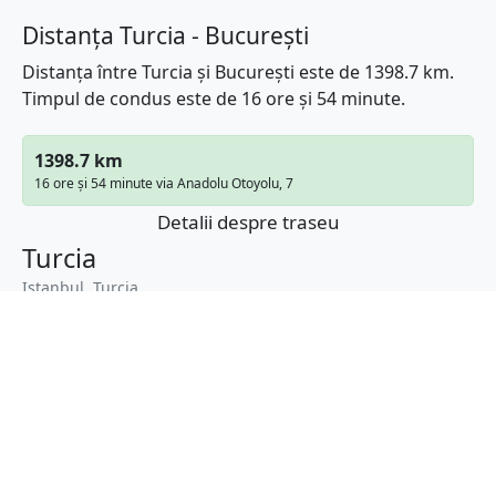
Distanța Turcia - București
Distanța între Turcia și București este de 1398.7 km.
Timpul de condus este de 16 ore și 54 minute.
1398.7 km
16 ore și 54 minute via Anadolu Otoyolu, 7
Detalii despre traseu
Turcia
Istanbul, Turcia
Latitudine:
38.9637
(38° 57' 49.32" N)
Longitudine:
35.2433
(35° 14' 35.88" E)
Distanța aeriană:
971.66
km
Cea mai scurtă distanță (distanța aeriană) între
Turcia
și
București
este de
971.66
km
(
603.76