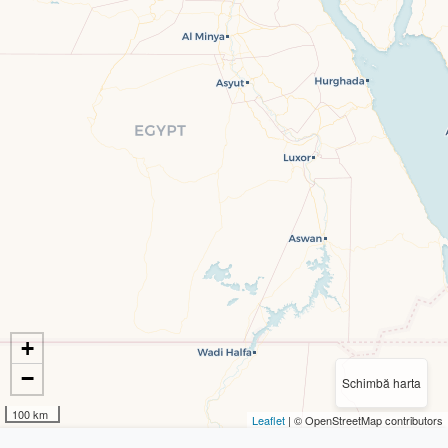
+
−
Schimbă harta
100 km
Leaflet
| © OpenStreetMap contributors