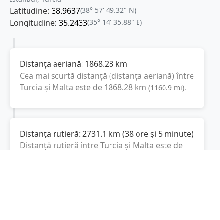
Latitudine:
38.9637
(38° 57' 49.32" N)
Longitudine:
35.2433
(35° 14' 35.88" E)
Distanța aeriană:
1868.28
km
Cea mai scurtă distanță (distanța aeriană) între
Turcia
și
Malta
este de
1868.28
km
(
1160.9
mi
).
Distanța rutieră:
2731.1
km
(
38 ore și 5 minute
)
Distanță rutieră între
Turcia
și
Malta
este de
2731.1
km
via Autostrada del Sole,
(
1697
mi
)
Autostrada del Mediterraneo
conform
calculatorului de distanțe. Timpul estimat de
condus este de aproximativ
43 ore și 19
minute
.