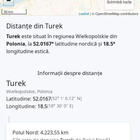
−
Schimbă harta
30 km
Leaflet
| © OpenStreetMap contributors
Distanțe din Turek
Turek
este situat în regiunea Wielkopolskie din
Polonia
, la
52.0167°
latitudine nordică și
18.5°
longitudine estică.
Informații despre distanțe
Turek
Wielkopolskie, Polonia
Latitudine:
52.0167
(52° 1' 0.12" N)
Longitudine:
18.5
(18° 30' 0" E)
Polul Nord:
4.223,55
km