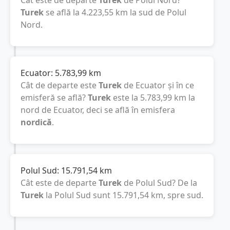
Cât este de departe
Turek
de Polul Nord?
Turek
se află la
4.223,55
km
la sud de Polul
Nord.
Ecuator:
5.783,99
km
Cât de departe este
Turek
de Ecuator și în ce
emisferă se află?
Turek
este la
5.783,99
km
la
nord de Ecuator, deci se află în emisfera
nordică
.
Polul Sud:
15.791,54
km
Cât este de departe
Turek
de Polul Sud? De la
Turek
la Polul Sud sunt
15.791,54
km
, spre sud.