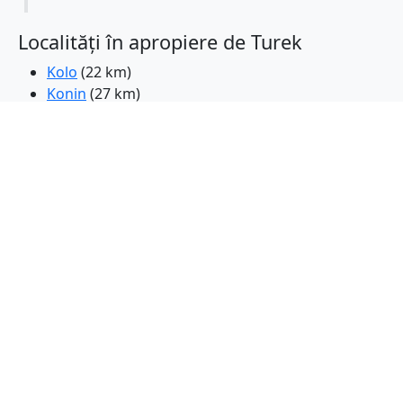
Localități în apropiere de Turek
Kolo
(22 km)
Konin
(27 km)
Kalisz
(41 km)
Goluchow
(43 km)
Polonia
(46 km)
Leczyca
(48 km)
Sieradz
(49 km)
Pleszew
(51 km)
Slupca
(53 km)
Ozorkow
(54 km)
Zdunska Wola
(56 km)
Aleksandrow Lodzki
(59 km)
Ostrow Wielkopolski
(62 km)
Kutno
(64 km)
Lask
(64 km)
Konstantynow Lodzki
(64 km)