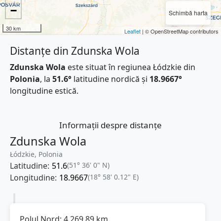
−
Schimbă harta
30 km
Leaflet
| © OpenStreetMap contributors
Distanțe din Zdunska Wola
Zdunska Wola
este situat în regiunea Łódzkie din
Polonia
, la
51.6°
latitudine nordică și
18.9667°
longitudine estică.
Informații despre distanțe
Zdunska Wola
Łódzkie, Polonia
Latitudine:
51.6
(51° 36' 0" N)
Longitudine:
18.9667
(18° 58' 0.12" E)
Polul Nord:
4.269,89
km