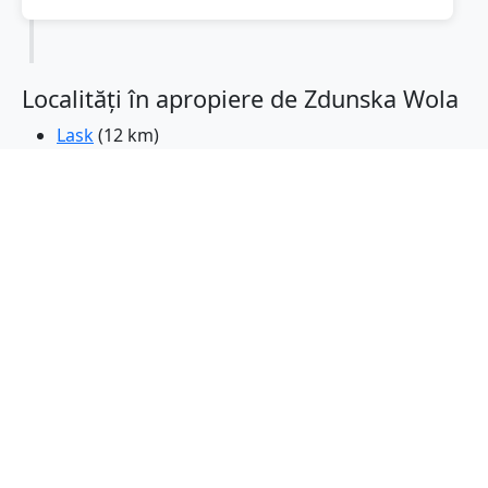
Localități în apropiere de Zdunska Wola
Lask
(12 km)
Sieradz
(15 km)
Pabianice
(29 km)
Konstantynow Lodzki
(30 km)
Aleksandrow Lodzki
(34 km)
Polonia
(38 km)
Belchatow
(38 km)
Lodz
(39 km)
Zgierz
(42 km)
Ozorkow
(46 km)
Wielun
(50 km)
Leczyca
(53 km)
Piotrkow Trybunalski
(54 km)
Turek
(56 km)