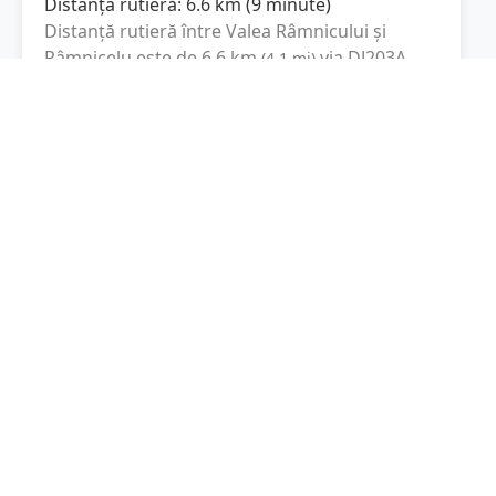
Distanța rutieră:
6.6
km
(
9 minute
)
Distanță rutieră între
Valea Râmnicului
și
Râmnicelu
este de
6.6
km
via DJ203A,
(
4.1
mi
)
DJ203P
conform calculatorului de distanțe.
Timpul estimat de condus este de aproximativ
9 minute
.
Cost total:
5
lei
(
0.5
litri
)
La un consum mediu de
7.5 litri / 100 km
,
costul total al călătoriei este de
5
lei
, cu un
consum total de
0.5
litri
de combustibil.
Râmnicelu
Buzău, Romania
Latitudine:
45.3635
(45° 21' 48.6" N)