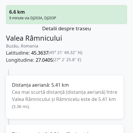
6.6 km
9 minute via DJ203A, DJ203P
Detalii despre traseu
Valea Râmnicului
Buzău, Romania
Latitudine:
45.3637
(45° 21' 49.32" N)
Longitudine:
27.0405
(27° 2' 25.8" E)
Distanța aeriană:
5.41
km
Cea mai scurtă distanță (distanța aeriană) între
Valea Râmnicului
și
Râmnicelu
este de
5.41
km
(
3.36
mi
).