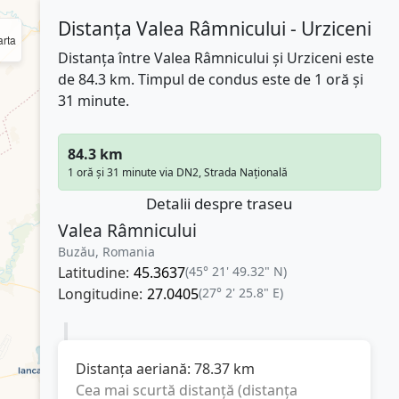
Distanța Valea Râmnicului - Urziceni
rta
Distanța între Valea Râmnicului și Urziceni este
de 84.3 km. Timpul de condus este de 1 oră și
31 minute.
84.3 km
1 oră și 31 minute via DN2, Strada Națională
Detalii despre traseu
Valea Râmnicului
Buzău, Romania
Latitudine:
45.3637
(45° 21' 49.32" N)
Longitudine:
27.0405
(27° 2' 25.8" E)
Distanța aeriană:
78.37
km
Cea mai scurtă distanță (distanța