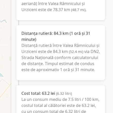
aeriană) între
Valea Râmnicului
și
Urziceni
este de
78.37
km
(
48.7
mi
).
Distanța rutieră:
84.3
km
(
1 oră și 31
minute
)
Distanță rutieră între
Valea Râmnicului
și
Urziceni
este de
84.3
km
via DN2,
(
52.4
mi
)
Strada Națională
conform calculatorului
de distanțe. Timpul estimat de condus
este de aproximativ
1 oră și 31 minute
.
Cost total:
63.2
lei
(
6.32
litri
)
La un consum mediu de
7.5 litri / 100 km
,
costul total al călătoriei este de
63.2
lei
,
cu un consum total de
6.32
litri
de