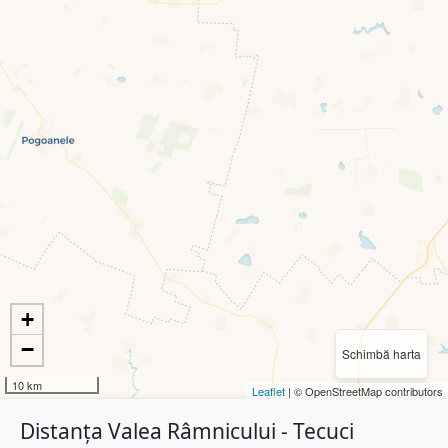
+
−
Schimbă harta
10 km
Leaflet
| © OpenStreetMap contributors
Distanța Valea Râmnicului - Tecuci