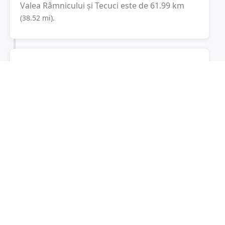
Valea Râmnicului
și
Tecuci
este de
61.99
km
(
38.52
mi
).
Distanța rutieră:
91
km
(
1 oră și 22 minute
)
Distanță rutieră între
Valea Râmnicului
și
Tecuci
este de
91
km
via DN2, DN24
(
56.5
mi
)
conform calculatorului de distanțe. Timpul
estimat de condus este de aproximativ
1 oră și
26 minute
.
Cost total:
68.2
lei
(
6.82
litri
)
La un consum mediu de
7.5 litri / 100 km
,
costul total al călătoriei este de
68.2
lei
, cu un
consum total de
6.82
litri
de combustibil.