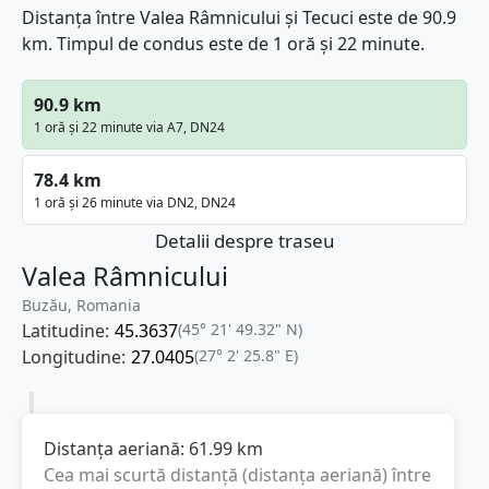
Distanța între Valea Râmnicului și Tecuci este de 90.9
km. Timpul de condus este de 1 oră și 22 minute.
90.9 km
1 oră și 22 minute via A7, DN24
78.4 km
1 oră și 26 minute via DN2, DN24
Detalii despre traseu
Valea Râmnicului
Buzău, Romania
Latitudine:
45.3637
(45° 21' 49.32" N)
Longitudine:
27.0405
(27° 2' 25.8" E)
Distanța aeriană:
61.99
km
Cea mai scurtă distanță (distanța aeriană) între