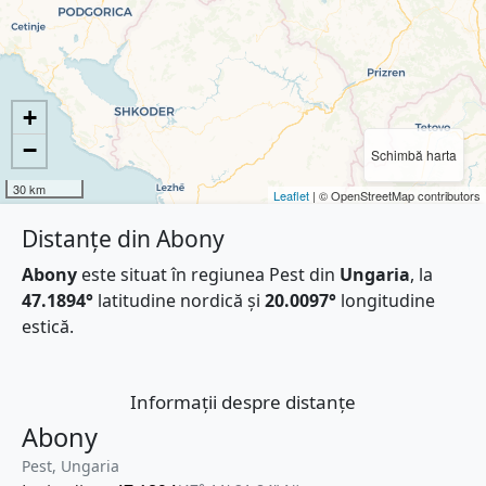
+
−
Schimbă harta
30 km
Leaflet
| © OpenStreetMap contributors
Distanțe din Abony
Abony
este situat în regiunea Pest din
Ungaria
, la
47.1894°
latitudine nordică și
20.0097°
longitudine
estică.
Informații despre distanțe
Abony
Pest, Ungaria