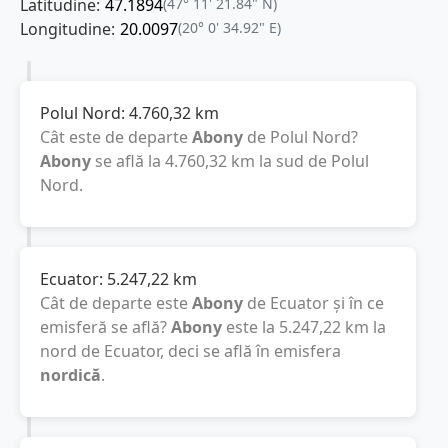
Latitudine:
47.1894
(47° 11' 21.84" N)
Longitudine:
20.0097
(20° 0' 34.92" E)
Polul Nord:
4.760,32
km
Cât este de departe
Abony
de Polul Nord?
Abony
se află la
4.760,32
km
la sud de Polul
Nord.
Ecuator:
5.247,22
km
Cât de departe este
Abony
de Ecuator și în ce
emisferă se află?
Abony
este la
5.247,22
km
la
nord de Ecuator, deci se află în emisfera
nordică
.