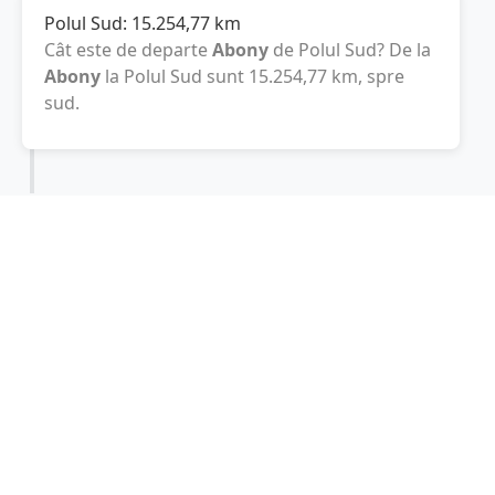
Polul Sud:
15.254,77
km
Cât este de departe
Abony
de Polul Sud? De la
Abony
la Polul Sud sunt
15.254,77
km
, spre
sud.
Localități în apropiere de Abony
Szolnok
(14 km)
Cegled
(16 km)
Nagykoros
(24 km)
Tiszakecske
(29 km)
Tiszafoldvar
(30 km)
Torokszentmiklos
(31 km)
Albertirsa
(31 km)
Nagykata
(32 km)
Jaszbereny
(35 km)