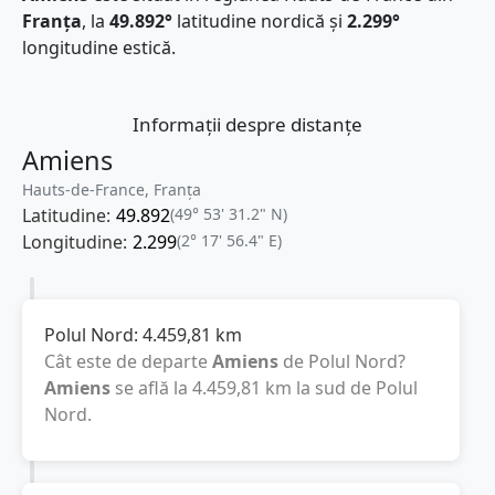
Franţa
, la
49.892°
latitudine nordică și
2.299°
longitudine estică.
Informații despre distanțe
Amiens
Hauts-de-France, Franţa
Latitudine:
49.892
(49° 53' 31.2" N)
Longitudine:
2.299
(2° 17' 56.4" E)
Polul Nord:
4.459,81
km
Cât este de departe
Amiens
de Polul Nord?
Amiens
se află la
4.459,81
km
la sud de Polul
Nord.