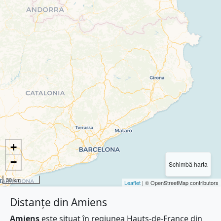
+
−
Schimbă harta
30 km
Leaflet
| © OpenStreetMap contributors
Distanțe din Amiens
Amiens
este situat în regiunea Hauts-de-France din