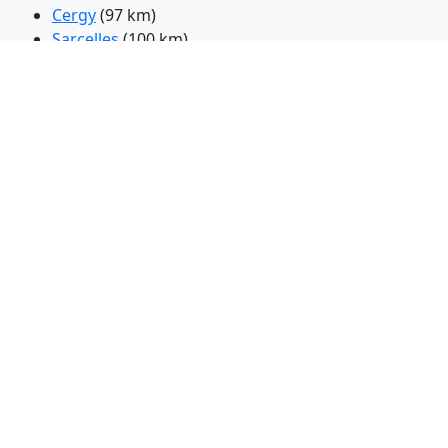
Cergy
(97 km)
Sarcelles
(100 km)
Rouen
(100 km)
Epinay-sur-Seine
(104 km)
Argenteuil
(105 km)
Saint-Denis
(106 km)
Sartrouville
(107 km)
Le Blanc-Mesnil
(107 km)
Aulnay-sous-Bois
(107 km)
Drancy
(108 km)
Colombes
(108 km)
Sevran
(108 km)
Roubaix
(109 km)
Saint-Ouen
(109 km)
Aubervilliers
(109 km)
Bobigny
(110 km)
Clichy
(110 km)
Courbevoic
(111 km)
Nanterre
(111 km)