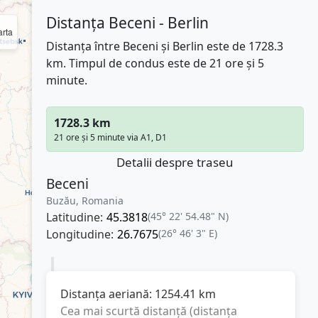
Distanța Beceni - Berlin
rta
Distanța între Beceni și Berlin este de 1728.3
km. Timpul de condus este de 21 ore și 5
minute.
1728.3 km
21 ore și 5 minute via A1, D1
Detalii despre traseu
Beceni
Buzău, Romania
Latitudine:
45.3818
(45° 22' 54.48" N)
Longitudine:
26.7675
(26° 46' 3" E)
Distanța aeriană:
1254.41
km
Cea mai scurtă distanță (distanța