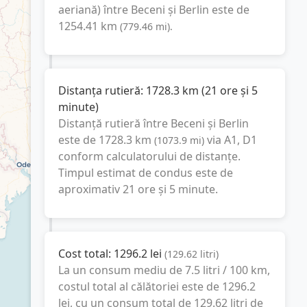
aeriană) între
Beceni
și
Berlin
este de
1254.41
km
(
779.46
mi
).
Distanța rutieră:
1728.3
km
(
21 ore și 5
minute
)
Distanță rutieră între
Beceni
și
Berlin
este de
1728.3
km
via A1, D1
(
1073.9
mi
)
conform calculatorului de distanțe.
Timpul estimat de condus este de
aproximativ
21 ore și 5 minute
.
Cost total:
1296.2
lei
(
129.62
litri
)
La un consum mediu de
7.5 litri / 100 km
,
costul total al călătoriei este de
1296.2
lei
, cu un consum total de
129.62
litri
de