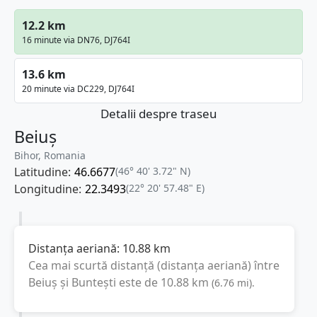
12.2 km
16 minute via DN76, DJ764I
13.6 km
20 minute via DC229, DJ764I
Detalii despre traseu
Beiuș
Bihor, Romania
Latitudine:
46.6677
(46° 40' 3.72" N)
Longitudine:
22.3493
(22° 20' 57.48" E)
Distanța aeriană:
10.88
km
Cea mai scurtă distanță (distanța aeriană) între
Beiuș
și
Buntești
este de
10.88
km
(
6.76
mi
).