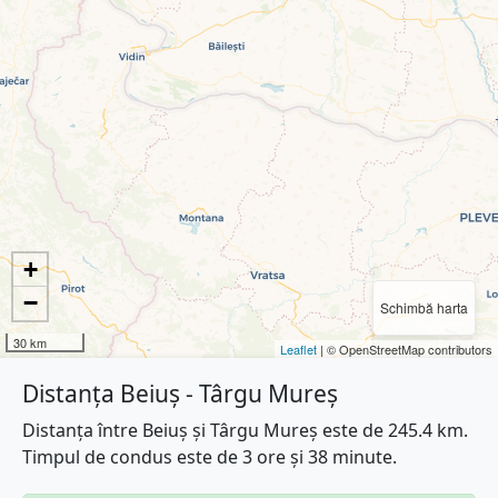
+
−
Schimbă harta
30 km
Leaflet
| © OpenStreetMap contributors
Distanța Beiuș - Târgu Mureș
Distanța între Beiuș și Târgu Mureș este de 245.4 km.
Timpul de condus este de 3 ore și 38 minute.