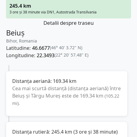
245.4 km
3 ore și 38 minute via DN1, Autostrada Transilvania
Detalii despre traseu
Beiuș
Bihor, Romania
Latitudine:
46.6677
(46° 40' 3.72" N)
Longitudine:
22.3493
(22° 20' 57.48" E)
Distanța aeriană:
169.34
km
Cea mai scurtă distanță (distanța aeriană) între
Beiuș
și
Târgu Mureș
este de
169.34
km
(
105.22
mi
).
Distanța rutieră:
245.4
km
(
3 ore și 38 minute
)