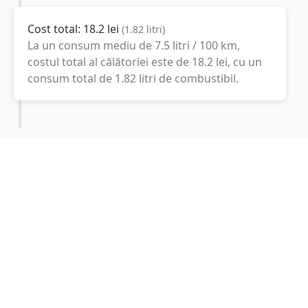
Cost total:
18.2
lei
(
1.82
litri
)
La un consum mediu de
7.5 litri / 100 km
,
costul total al călătoriei este de
18.2
lei
, cu un
consum total de
1.82
litri
de combustibil.
Puurs
Flanders, Belgia
Latitudine:
51.0761
(51° 4' 33.96" N)
Longitudine:
4.2803
(4° 16' 49.08" E)
Consum combustibil (litri / 100 km):
-
+
Consum total: 1.82 litri