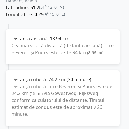
Flanders, Belgia
Latitudine:
51.2
(51° 12' 0" N)
Longitudine:
4.25
(4° 15' 0" E)
Distanța aeriană:
13.94
km
Cea mai scurtă distanță (distanța aeriană) între
Beveren
și
Puurs
este de
13.94
km
(
8.66
mi
).
Distanța rutieră:
24.2
km
(
24 minute
)
Distanță rutieră între
Beveren
și
Puurs
este de
24.2
km
via Gewestweg, Rijksweg
(
15
mi
)
conform calculatorului de distanțe. Timpul
estimat de condus este de aproximativ
26
minute
.