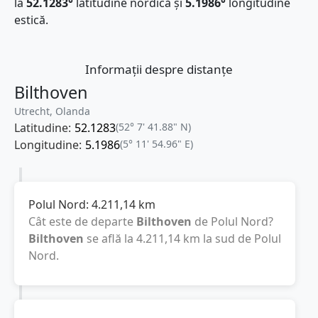
la
52.1283°
latitudine nordică și
5.1986°
longitudine
estică.
Informații despre distanțe
Bilthoven
Utrecht, Olanda
Latitudine:
52.1283
(52° 7' 41.88" N)
Longitudine:
5.1986
(5° 11' 54.96" E)
Polul Nord:
4.211,14
km
Cât este de departe
Bilthoven
de Polul Nord?
Bilthoven
se află la
4.211,14
km
la sud de Polul
Nord.