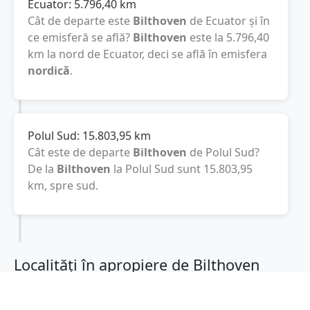
Ecuator:
5.796,40
km
Cât de departe este
Bilthoven
de Ecuator și în
ce emisferă se află?
Bilthoven
este la
5.796,40
km
la nord de Ecuator, deci se află în emisfera
nordică
.
Polul Sud:
15.803,95
km
Cât este de departe
Bilthoven
de Polul Sud?
De la
Bilthoven
la Polul Sud sunt
15.803,95
km
, spre sud.
Localități în apropiere de Bilthoven
De Bilt
(1 km)
Zeist
(5 km)