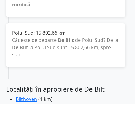
nordică
.
Polul Sud:
15.802,66
km
Cât este de departe
De Bilt
de Polul Sud? De la
De Bilt
la Polul Sud sunt
15.802,66
km
, spre
sud.
Localități în apropiere de De Bilt
Bilthoven
(1 km)
Zeist
(4 km)
Utrecht
(6 km)
Olanda
(6 km)
Olanda
(6 km)