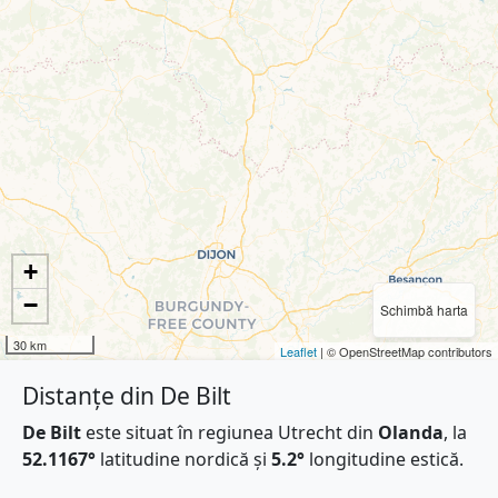
+
−
Schimbă harta
30 km
Leaflet
| © OpenStreetMap contributors
Distanțe din De Bilt
De Bilt
este situat în regiunea Utrecht din
Olanda
, la
52.1167°
latitudine nordică și
5.2°
longitudine estică.