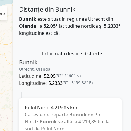
Distanțe din Bunnik
rta
Bunnik
este situat în regiunea Utrecht din
Olanda
, la
52.05°
latitudine nordică și
5.2333°
longitudine estică.
Informații despre distanțe
Bunnik
Utrecht, Olanda
Latitudine:
52.05
(52° 2' 60" N)
Longitudine:
5.2333
(5° 13' 59.88" E)
Polul Nord:
4.219,85
km
Cât este de departe
Bunnik
de Polul
Nord?
Bunnik
se află la
4.219,85
km
la
sud de Polul Nord.