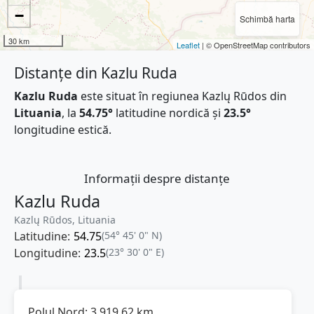
−
Schimbă harta
30 km
Leaflet
| © OpenStreetMap contributors
Distanțe din Kazlu Ruda
Kazlu Ruda
este situat în regiunea Kazlų Rūdos din
Lituania
, la
54.75°
latitudine nordică și
23.5°
longitudine estică.
Informații despre distanțe
Kazlu Ruda
Kazlų Rūdos, Lituania
Latitudine:
54.75
(54° 45' 0" N)
Longitudine:
23.5
(23° 30' 0" E)
Polul Nord:
3.919,62
km