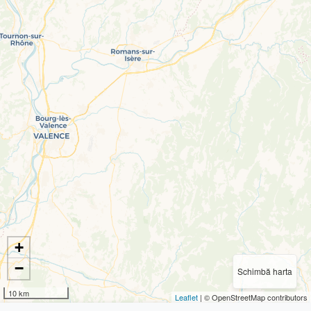
+
−
Schimbă harta
10 km
Leaflet
| © OpenStreetMap contributors