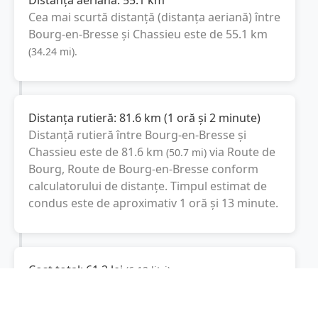
Distanța aeriană:
55.1
km
Cea mai scurtă distanță (distanța aeriană) între
Bourg-en-Bresse
și
Chassieu
este de
55.1
km
(
34.24
mi
).
Distanța rutieră:
81.6
km
(
1 oră și 2 minute
)
Distanță rutieră între
Bourg-en-Bresse
și
Chassieu
este de
81.6
km
via Route de
(
50.7
mi
)
Bourg, Route de Bourg-en-Bresse
conform
calculatorului de distanțe. Timpul estimat de
condus este de aproximativ
1 oră și 13 minute
.
Cost total:
61.2
lei
(
6.12
litri
)
La un consum mediu de
7.5 litri / 100 km
,
costul total al călătoriei este de
61.2
lei
, cu un