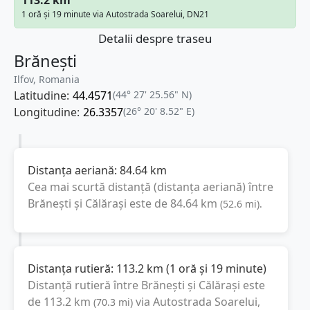
1 oră și 19 minute via Autostrada Soarelui, DN21
Detalii despre traseu
Brănești
Ilfov, Romania
Latitudine:
44.4571
(44° 27' 25.56" N)
Longitudine:
26.3357
(26° 20' 8.52" E)
Distanța aeriană:
84.64
km
Cea mai scurtă distanță (distanța aeriană) între
Brănești
și
Călărași
este de
84.64
km
(
52.6
mi
).
Distanța rutieră:
113.2
km
(
1 oră și 19 minute
)
Distanță rutieră între
Brănești
și
Călărași
este
de
113.2
km
via Autostrada Soarelui,
(
70.3
mi
)